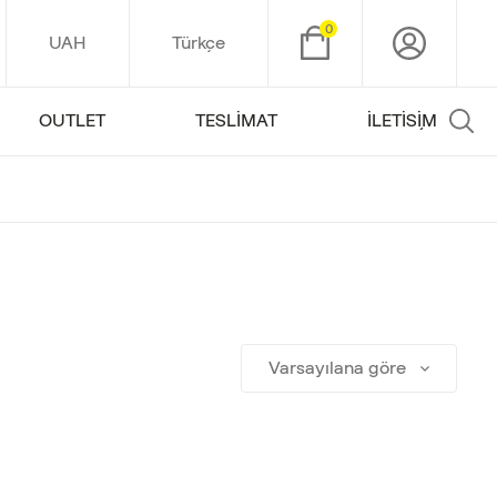
0
UAH
Türkçe
OUTLET
TESLIMAT
İLETIŞIM
Varsayılana göre