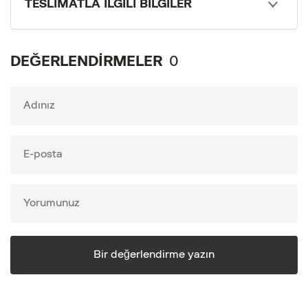
TESLIMATLA ILGILI BILGILER
DEĞERLENDIRMELER
0