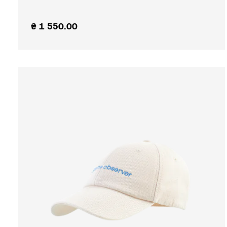
₴
1 550.00