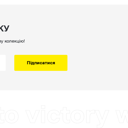
КУ
ву колекцію!
Підписатися
to victory 