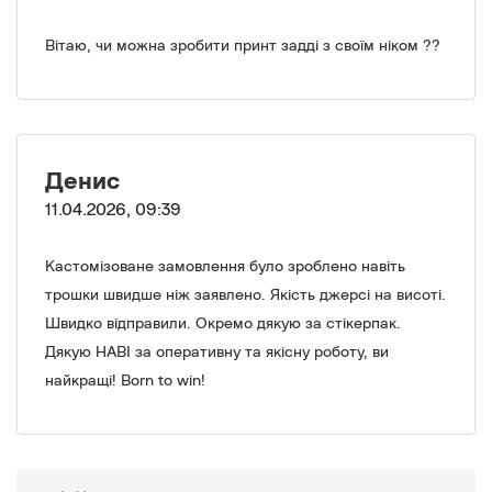
Вітаю, чи можна зробити принт задді з своїм ніком ??
Денис
11.04.2026, 09:39
Кастомізоване замовлення було зроблено навіть
трошки швидше ніж заявлено. Якість джерсі на висоті.
Швидко відправили. Окремо дякую за стікерпак.
Дякую НАВІ за оперативну та якісну роботу, ви
найкращі! Born to win!