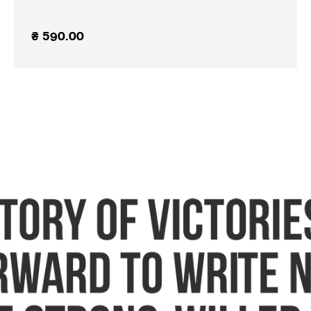
₴
590.00