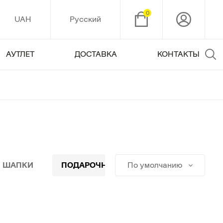
0
UAH
Русский
АУТЛЕТ
ДОСТАВКА
КОНТАКТЫ
| ШАПКИ
ПОДАРОЧНАЯ УПАКОВКА
По умолчанию
ПОДАР