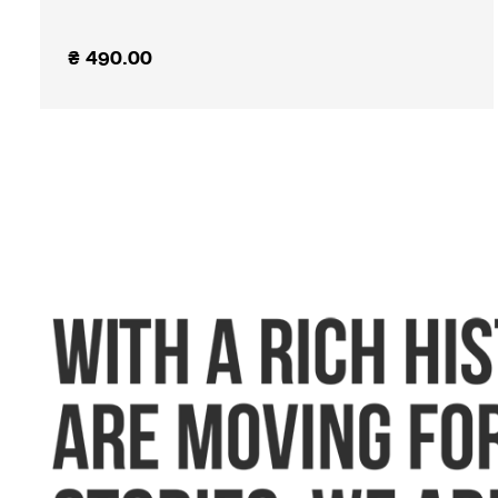
₴
490.00