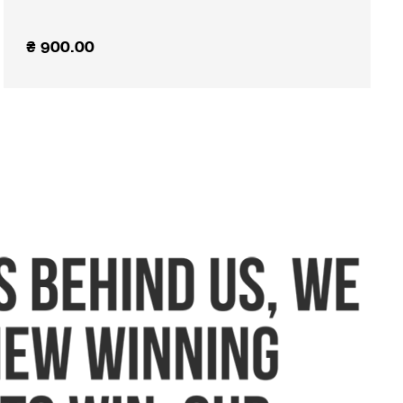
₴
900.00