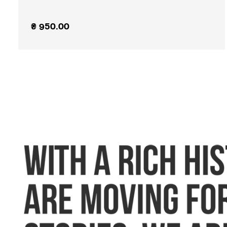
₴
950.00