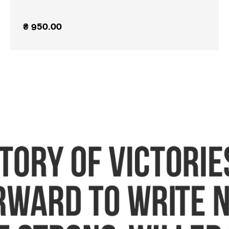
₴
950.00