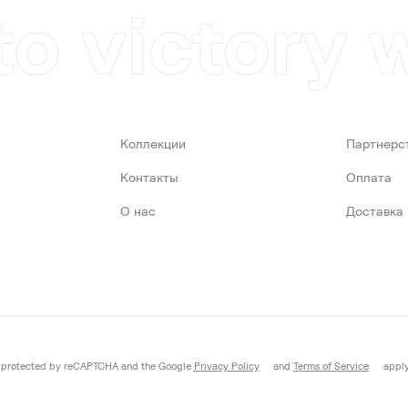
to victory 
Коллекции
Партнерс
Контакты
Оплата
О нас
Доставка
is protected by reCAPTCHA and the Google
Privacy Policy
and
Terms of Service
apply