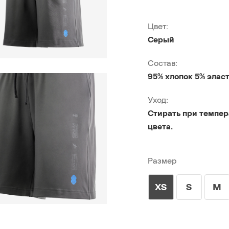
Цвет:
Серый
Состав:
95% хлопок 5% элас
Уход:
Стирать при темпер
цвета.
Размер
XS
S
M