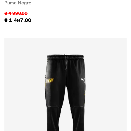
Puma Negro
₴
4 990.00
₴
1 497.00