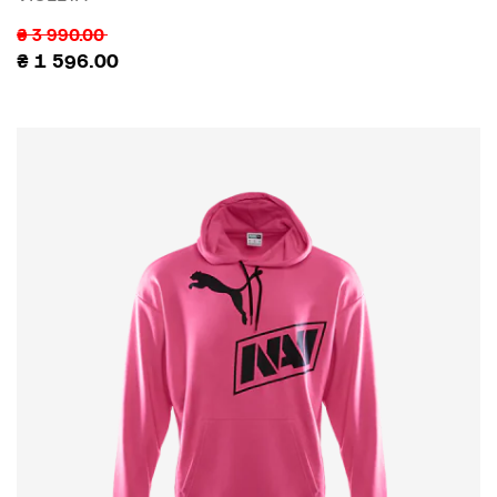
₴
3 990.00
₴
1 596.00