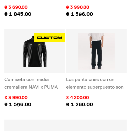
₴
3 690.00
₴
3 990.00
₴
1 845.00
₴
1 596.00
Camiseta con media
Los pantalones con un
cremallera NAVI x PUMA
elemento superpuesto son
2024 Pro
negros
₴
3 990.00
₴
4 200.00
₴
1 596.00
₴
1 260.00