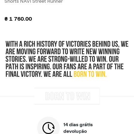
Shorts NAVI Street Runner
₴
1 760.00
14 dias grátis
devolução