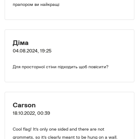
прапором ви найкращі
Діма
04.08.2024, 19:25
Для просторної стіни підходить щоб повісити?
Carson
18.10.2022, 00:39
Cool flag! It’s only one sided and there are not
grommets, so it’s clearly meant to be hung on a wall.