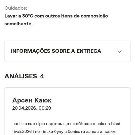
Cuidados:
Lavar a 30°C com outros itens de composição
semelhante.
INFORMAÇÕES SOBRE A ENTREGA
ANÁLISES
4
Арсен Каюк
20.04.2026, 00:29
наві я в вас вірю надіюсь що ви обіграєте всіх на blast
rivals2026 і не тільки буду в болівати за вас з новим